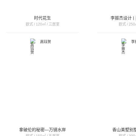
时代花生
李振杰设计 |
欧式 / 120㎡ / 三居室
欧式 / 250
高钰贺
李
拿破伦的秘密—万镜水岸
香山美墅别