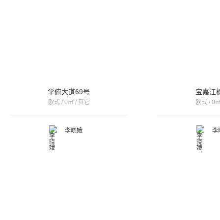
学俯大道69号
宝嘉江
欧式 / 0㎡ / 其它
欧式 / 0㎡
李晓娥
李