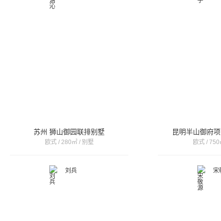
苏州 狮山御园联排别墅
昆明半山御府项
欧式 / 280㎡ / 别墅
欧式 / 750
刘兵
宋