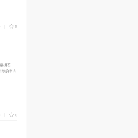
0
5
却坐拥着
环境的室内
0
0