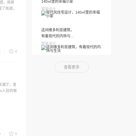
140㎡里的幸福小家
练感，将原
富了街道，
家装设计
这间维多利亚建筑，
有着现代的内饰与生
活
家装设计
2
4
查看更多
表演厅，音
co入驻的咖
0
0