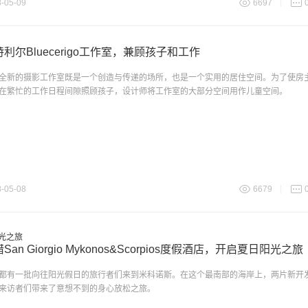
-05-09
6697
利尔Bluecerigo工作室，兼顾孩子和工作
全新的摄影工作室既是一个创造与传递的场所，也是一个实用的居住空间。为了使房
在繁忙的工作日程间隙照顾孩子，设计师将工作室的大部分空间用作儿童空间。
-05-08
6679
San Giorgio Mykonos&Scorpios度假酒店，开启夏日阳光之旅
都有一批向往阳光假日的旅行者们来到米科诺斯。在这个最南部的海岸上，两片新开
来访者们带来了意想不到的身心放松之旅。