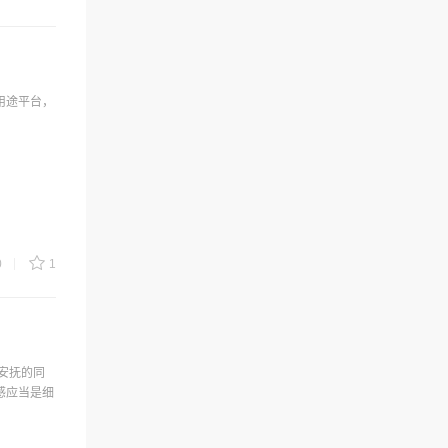
多用途平台，
0
1
神安抚的同
感应当是细