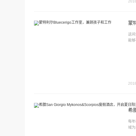
2018
蒙特
这间
能够
2018
希腊
每年
域为