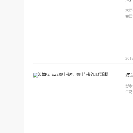
大厅
会面
2018
波
想象
牛奶