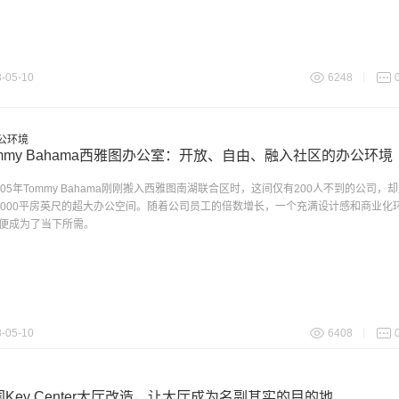
-05-10
6248
ommy Bahama西雅图办公室：开放、自由、融入社区的办公环境
005年Tommy Bahama刚刚搬入西雅图南湖联合区时，这间仅有200人不到的公司，
，000平房英尺的超大办公空间。随着公司员工的倍数增长，一个充满设计感和商业化
便成为了当下所需。
-05-10
6408
国Key Center大厅改造，让大厅成为名副其实的目的地