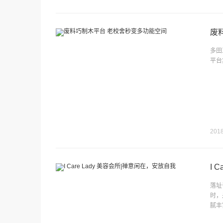
废
多田
平台
2018
I 
落址
时，
腻丰