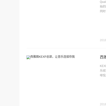
Qu
始的
同时
2018
西
KE
乐阅
啡馆
2018