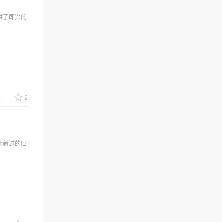
供了即兴的
0
2
翻新过的旧