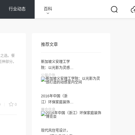
行业动态
百科
推荐文章
不二之选。餐
延伸部分。
新加坡义安理工学
院：以光影为灵感打
造的动感室内空间
公装户外
2016年中国（浙
江）环保家庭装饰博
0
0
览会
展会信息
现代风住宅设计，