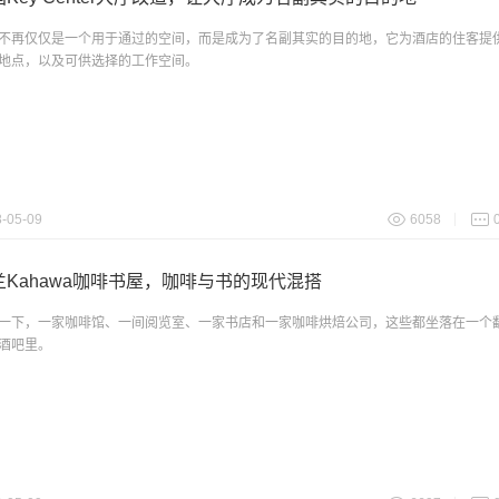
不再仅仅是一个用于通过的空间，而是成为了名副其实的目的地，它为酒店的住客提
地点，以及可供选择的工作空间。
-05-09
6058
兰Kahawa咖啡书屋，咖啡与书的现代混搭
一下，一家咖啡馆、一间阅览室、一家书店和一家咖啡烘焙公司，这些都坐落在一个
酒吧里。