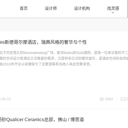
首页
设计师
设计机构
找灵感
obis斯德哥尔摩酒店，瑞典风格的奢华与个性
位于历史悠久的Norrmalmstorg广场，毗邻Nobis的Gold酒吧，是每一位来访者的
雅的空间设计既满足正式晚宴的需求，又提供非正式的餐饮娱乐，是酒店空间的自然
自2010年开业以来便吸引了无数游客和当地人来此欢聚享受。
-05-15
5892
砂Qualicer Ceramics总部，佛山 / 博思道