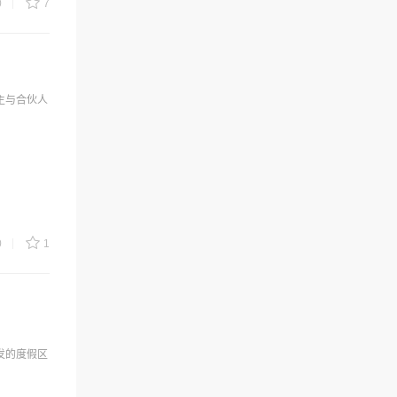
0
7
主与合伙人
0
1
发的度假区