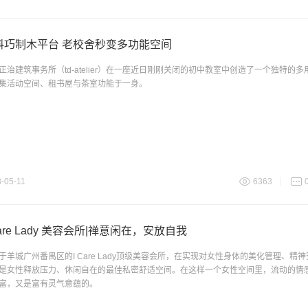
料巧制木平台 老校舍秒变多功能空间
正治建筑事务所（td-atelier）在一座近日刚刚关闭的初中教室中创造了一个独特的
集活动空间、租书屋与茶室功能于一身。
-05-11
6363
Care Lady 美容会所|禅意闲在，安放自我
于羊城广州番禺区的I Care Lady顶级美容会所，在实现对女性身体的美化管理、精
是女性释放压力、休闲自在的最佳私密舒适空间。在这样一个女性空间里，流动的情
富，又是富有灵气意蕴的。