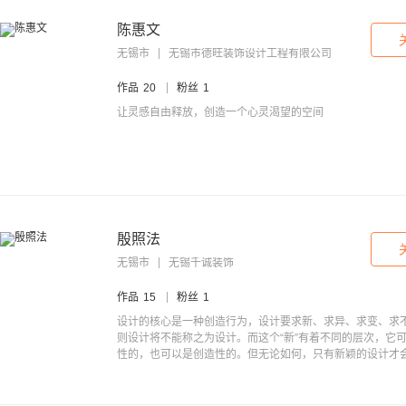
陈惠文
无锡市
无锡市德旺装饰设计工程有限公司
作品
20
粉丝
1
让灵感自由释放，创造一个心灵渴望的空间
殷照法
无锡市
无锡千诚装饰
作品
15
粉丝
1
设计的核心是一种创造行为，设计要求新、求异、求变、求
则设计将不能称之为设计。而这个“新”有着不同的层次，它
性的，也可以是创造性的。但无论如何，只有新颖的设计才
淘沙中闪烁出与众不同的光芒，迈出走向成功的第一步。