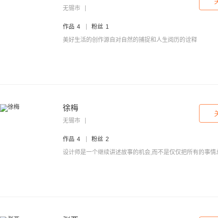
无锡市
作品
4
粉丝
1
美好生活的创作源自对自然的捕捉和人生阅历的诠释
徐梅
无锡市
作品
4
粉丝
2
设计师是一个继续讲述故事的机会,而不是仅仅把所有的事情