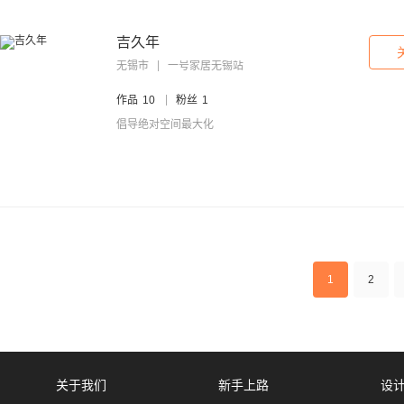
吉久年
无锡市
一号家居无锡站
作品
10
粉丝
1
倡导绝对空间最大化
1
2
关于我们
新手上路
设